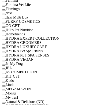
Farmina
Farmina Vet Life
Flamingo
flexi
flexi Multi Box
FURRY COSMETICS
GO GET
Hill’s Pet Nutrition
Homefriends
HYDRA EXPERT COLLECTION
HYDRA GROOMERS
HYDRA LUXURY CARE
HYDRA Pet Spa Rituals
HYDRA PET SPA SENSES
HYDRA VEGAN
Its My Dog
JBL
K9 COMPETITION
KIT CST
Kudo
Linda
MEGAMAZON
Monge
My Turf
Natural & Delicious (ND)