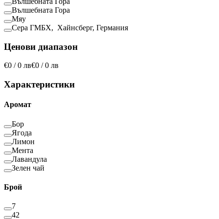
Вълшебната Гора
Вълшебната Гора
Мяу
Сера ГМБХ, Хайнсберг, Германия
Ценови диапазон
€0 / 0 лв
€0 / 0 лв
Характеристики
Аромат
Бор
Ягода
Лимон
Мента
Лавандула
Зелен чай
Брой
7
42