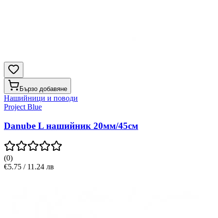
Бързо добавяне
Нашийници и поводи
Project Blue
Danube L нашийник 20мм/45см
(
0
)
€5.75 / 11.24 лв