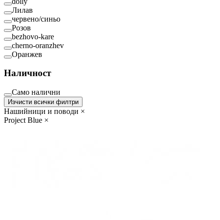
dolly
Лилав
червено/синьо
Розов
bezhovo-kare
cherno-oranzhev
Оранжев
Наличност
Само налични
Изчисти всички филтри
Нашийници и поводи
×
Project Blue
×