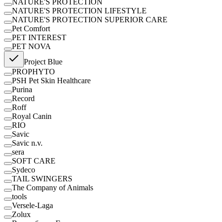
NATURE'S PROTECTION
NATURE'S PROTECTION LIFESTYLE
NATURE'S PROTECTION SUPERIOR CARE
Pet Comfort
PET INTEREST
PET NOVA
Project Blue
PROPHYTO
PSH Pet Skin Healthcare
Purina
Record
Roff
Royal Canin
RІО
Savic
Savic n.v.
sera
SOFT CARE
Sydeco
TAIL SWINGERS
The Company of Animals
tools
Versele-Laga
Zolux