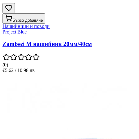
Бързо добавяне
Нашийници и поводи
Project Blue
Zambezi M нашийник 20мм/40см
(
0
)
€5.62 / 10.98 лв