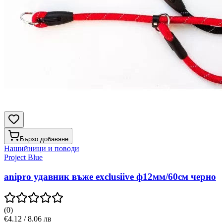
Бързо добавяне
Нашийници и поводи
Project Blue
anipro удавник въже exclusiive ф12мм/60см черно
(
0
)
€4.12 / 8.06 лв