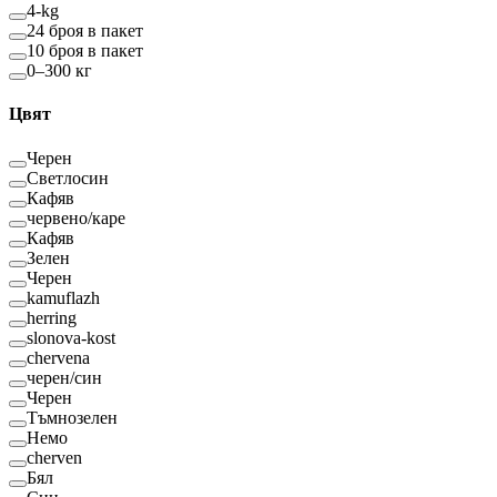
4-kg
24 броя в пакет
10 броя в пакет
0–300 кг
Цвят
Черен
Светлосин
Кафяв
червено/каре
Кафяв
Зелен
Черен
kamuflazh
herring
slonova-kost
chervena
черен/син
Черен
Тъмнозелен
Немо
cherven
Бял