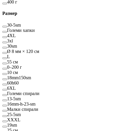
400 г
Размер
30-5sm
Големи хапки
4XL
3xl
30sm
Ø 8 мм × 120 см
L
55 см
0–200 г
10 см
18mm150sm
60h60
6XL
Големи спирали
13-5sm
16mm-h-23-sm
Малки спирали
25-5sm
XXXL
19sm
25 см