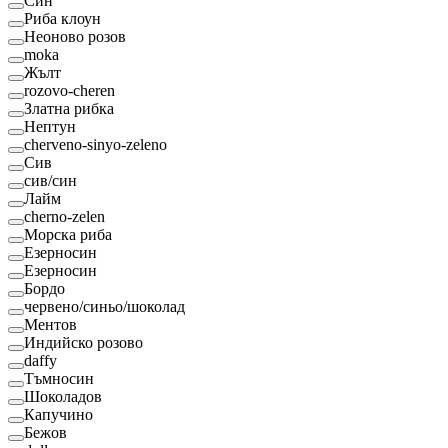
Син
Риба клоун
Неоново розов
moka
Жълт
rozovo-cheren
Златна рибка
Нептун
cherveno-sinyo-zeleno
Сив
сив/син
Лайм
cherno-zelen
Морска риба
Езерносин
Езерносин
Бордо
червено/синьо/шоколад
Ментов
Индийско розово
daffy
Тъмносин
Шоколадов
Капучино
Бежов