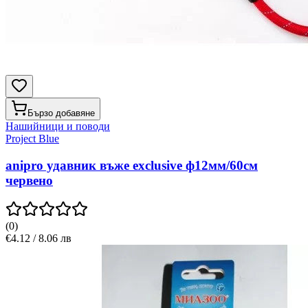
Бързо добавяне
Нашийници и поводи
Project Blue
anipro удавник въже exclusive ф12мм/60см
червено
(
0
)
€4.12 / 8.06 лв