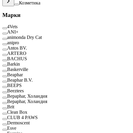
Козметика
Марки
4Vets
ANI+
animonda Dry Cat
anipro
Antos BV.
ARTERO
BACHUS
Barkin
Baskerville
Beaphar
Beaphar B.V.
BEEPS
Beeztees
Bepaphar, Холандия
Bepaphar, Холандия
Brit
Clean Box
CLUB 4 PAWS
Dermoscent
Esve