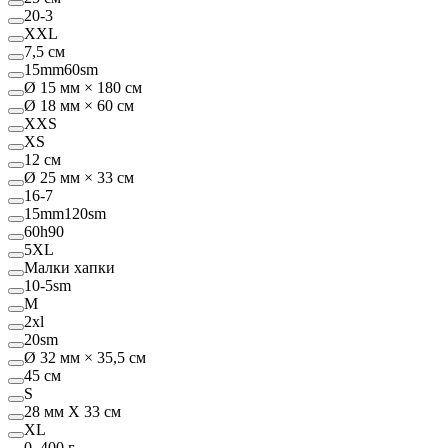
20-3
XXL
7,5 см
15mm60sm
Ø 15 мм × 180 см
Ø 18 мм × 60 см
XXS
XS
12 см
Ø 25 мм × 33 см
16-7
15mm120sm
60h90
5XL
Малки хапки
10-5sm
M
2xl
20sm
Ø 32 мм × 35,5 см
45 см
S
28 мм Х 33 см
XL
0–400 г