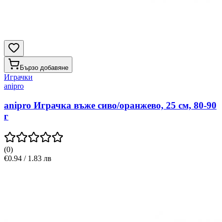
Бързо добавяне
Играчки
anipro
anipro Играчка въже сиво/оранжево, 25 см, 80-90
г
(
0
)
€0.94 / 1.83 лв