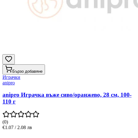
Бързо добавяне
Играчки
anipro
anipro Играчка въже сиво/оранжево, 28 см, 100-
110 г
(
0
)
€1.07 / 2.08 лв