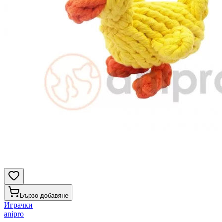
Бързо добавяне
Играчки
anipro