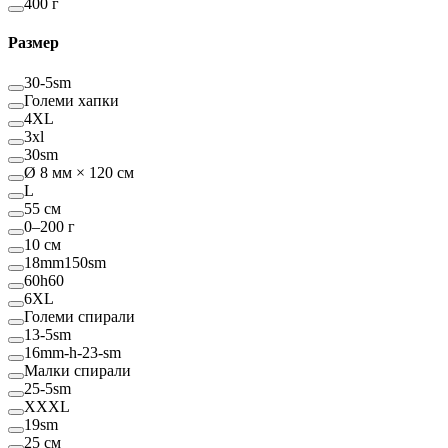
400 г
Размер
30-5sm
Големи хапки
4XL
3xl
30sm
Ø 8 мм × 120 см
L
55 см
0–200 г
10 см
18mm150sm
60h60
6XL
Големи спирали
13-5sm
16mm-h-23-sm
Малки спирали
25-5sm
XXXL
19sm
25 см