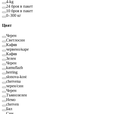
4-kg
24 броя в пакет
10 броя в пакет
0–300 кг
Цвят
Черен
Светлосин
Кафяв
червено/каре
Кафяв
Зелен
Черен
kamuflazh
herring
slonova-kost
chervena
черен/син
Черен
Тъмнозелен
Немо
cherven
Бял
Син