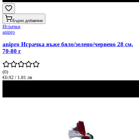
Бързо добавяне
Играчки
anipro
anipro Играчка въже бяло/зелено/червено 28 см,
70-80 г
(
0
)
€0.92 / 1.81 лв