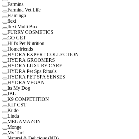
Farmina
Farmina Vet Life
Flamingo
flexi
flexi Multi Box
FURRY COSMETICS
GO GET
Hill’s Pet Nutrition
Homefriends
HYDRA EXPERT COLLECTION
HYDRA GROOMERS
HYDRA LUXURY CARE
HYDRA Pet Spa Rituals
HYDRA PET SPA SENSES
HYDRA VEGAN
Its My Dog
JBL
K9 COMPETITION
KIT CST
Kudo
Linda
MEGAMAZON
Monge
My Turf
Natural & Delicious (ND)