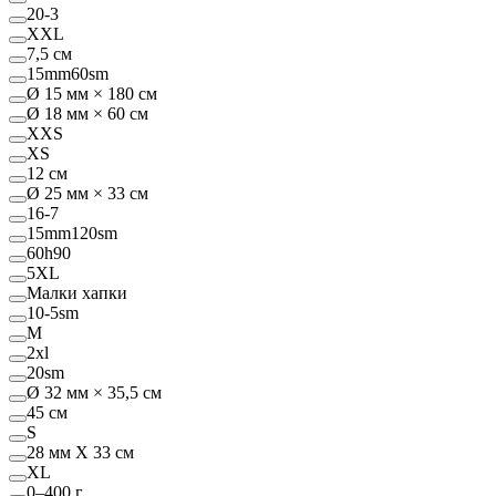
20-3
XXL
7,5 см
15mm60sm
Ø 15 мм × 180 см
Ø 18 мм × 60 см
XXS
XS
12 см
Ø 25 мм × 33 см
16-7
15mm120sm
60h90
5XL
Малки хапки
10-5sm
M
2xl
20sm
Ø 32 мм × 35,5 см
45 см
S
28 мм Х 33 см
XL
0–400 г