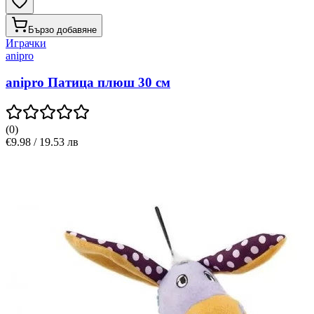
Бързо добавяне
Играчки
anipro
anipro Патица плюш 30 см
(
0
)
€9.98 / 19.53 лв