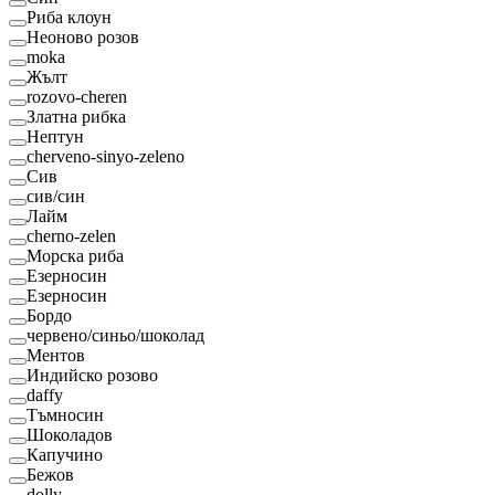
Риба клоун
Неоново розов
moka
Жълт
rozovo-cheren
Златна рибка
Нептун
cherveno-sinyo-zeleno
Сив
сив/син
Лайм
cherno-zelen
Морска риба
Езерносин
Езерносин
Бордо
червено/синьо/шоколад
Ментов
Индийско розово
daffy
Тъмносин
Шоколадов
Капучино
Бежов
dolly