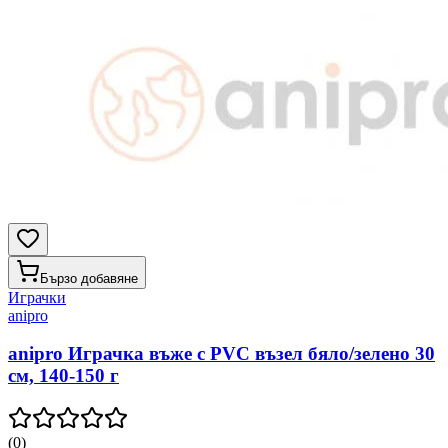
Бързо добавяне
Играчки
anipro
anipro Играчка въже с PVC възел бяло/зелено 30
см, 140-150 г
(
0
)