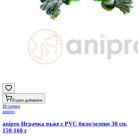
Бързо добавяне
Играчки
anipro
anipro Играчка въже с PVC бяло/зелено 30 см,
150-160 г