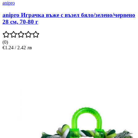
anipro
anipro Играчка въже с възел бяло/зелено/червено
28 см, 70-80 г
(
0
)
€1.24 / 2.42 лв