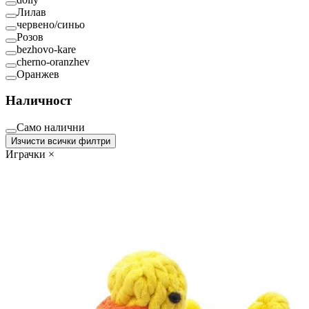
Лилав
червено/синьо
Розов
bezhovo-kare
cherno-oranzhev
Оранжев
Наличност
Само налични
Изчисти всички филтри
Играчки
×