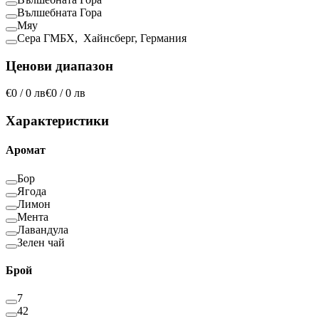
Вълшебната Гора
Мяу
Сера ГМБХ, Хайнсберг, Германия
Ценови диапазон
€0 / 0 лв
€0 / 0 лв
Характеристики
Аромат
Бор
Ягода
Лимон
Мента
Лавандула
Зелен чай
Брой
7
42