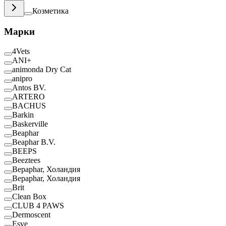
Козметика
Марки
4Vets
ANI+
animonda Dry Cat
anipro
Antos BV.
ARTERO
BACHUS
Barkin
Baskerville
Beaphar
Beaphar B.V.
BEEPS
Beeztees
Bepaphar, Холандия
Bepaphar, Холандия
Brit
Clean Box
CLUB 4 PAWS
Dermoscent
Esve