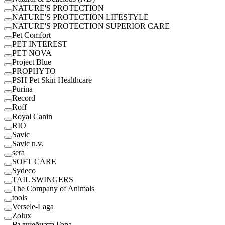
NATURE'S PROTECTION
NATURE'S PROTECTION LIFESTYLE
NATURE'S PROTECTION SUPERIOR CARE
Pet Comfort
PET INTEREST
PET NOVA
Project Blue
PROPHYTO
PSH Pet Skin Healthcare
Purina
Record
Roff
Royal Canin
RІО
Savic
Savic n.v.
sera
SOFT CARE
Sydeco
TAIL SWINGERS
The Company of Animals
tools
Versele-Laga
Zolux
Вълшебната Гора