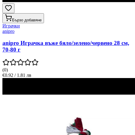
Бързо добавяне
Играчки
anipro
anipro Играчка въже бяло/зелено/червено 28 см,
70-80 г
(
0
)
€0.92 / 1.81 лв