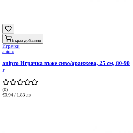
Бързо добавяне
Играчки
anipro
anipro Играчка въже сиво/оранжево, 25 см, 80-90
г
(
0
)
€0.94 / 1.83 лв