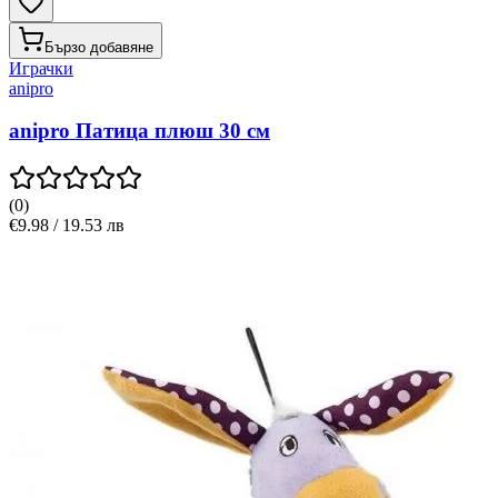
Бързо добавяне
Играчки
anipro
anipro Патица плюш 30 см
(
0
)
€9.98 / 19.53 лв