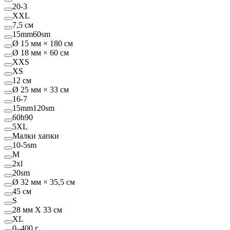
20-3
XXL
7,5 см
15mm60sm
Ø 15 мм × 180 см
Ø 18 мм × 60 см
XXS
XS
12 см
Ø 25 мм × 33 см
16-7
15mm120sm
60h90
5XL
Малки хапки
10-5sm
M
2xl
20sm
Ø 32 мм × 35,5 см
45 см
S
28 мм Х 33 см
XL
0–400 г