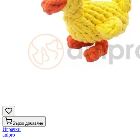
Бързо добавяне
Играчки
anipro