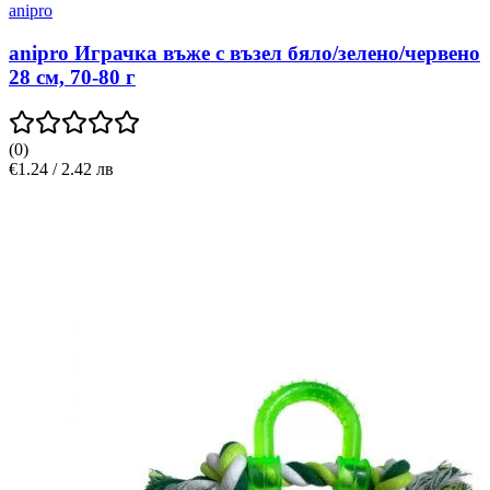
anipro
anipro Играчка въже с възел бяло/зелено/червено
28 см, 70-80 г
(
0
)
€1.24 / 2.42 лв