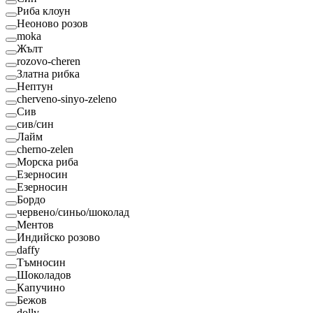
Риба клоун
Неоново розов
moka
Жълт
rozovo-cheren
Златна рибка
Нептун
cherveno-sinyo-zeleno
Сив
сив/син
Лайм
cherno-zelen
Морска риба
Езерносин
Езерносин
Бордо
червено/синьо/шоколад
Ментов
Индийско розово
daffy
Тъмносин
Шоколадов
Капучино
Бежов
dolly