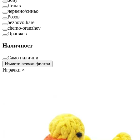
Лилав
червено/синьо
Розов
bezhovo-kare
cherno-oranzhev
Оранжев
Наличност
Само налични
Изчисти всички филтри
Играчки
×