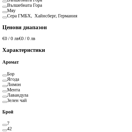
Вълшебната Гора
Мяу
Сера ГМБХ, Хайнсберг, Германия
Ценови диапазон
€0 / 0 лв
€0 / 0 лв
Характеристики
Аромат
Бор
Ягода
Лимон
Мента
Лавандула
Зелен чай
Брой
7
42