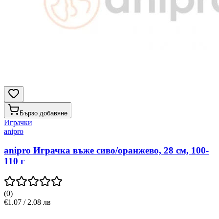
Бързо добавяне
Играчки
anipro
anipro Играчка въже сиво/оранжево, 28 см, 100-
110 г
(
0
)
€1.07 / 2.08 лв