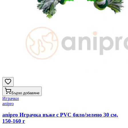
Бързо добавяне
Играчки
anipro
anipro Играчка въже с PVC бяло/зелено 30 см,
150-160 г