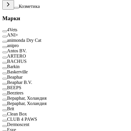
Козметика
Марки
4Vets
ANI+
animonda Dry Cat
anipro
Antos BV.
ARTERO
BACHUS
Barkin
Baskerville
Beaphar
Beaphar B.V.
BEEPS
Beeztees
Bepaphar, Холандия
Bepaphar, Холандия
Brit
Clean Box
CLUB 4 PAWS
Dermoscent
Esve