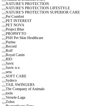
NATURE'S PROTECTION
NATURE'S PROTECTION LIFESTYLE
NATURE'S PROTECTION SUPERIOR CARE
Pet Comfort
PET INTEREST
PET NOVA
Project Blue
PROPHYTO
PSH Pet Skin Healthcare
Purina
Record
Roff
Royal Canin
RІО
Savic
Savic n.v.
sera
SOFT CARE
Sydeco
TAIL SWINGERS
The Company of Animals
tools
Versele-Laga
Zolux
Вълшебната Гора