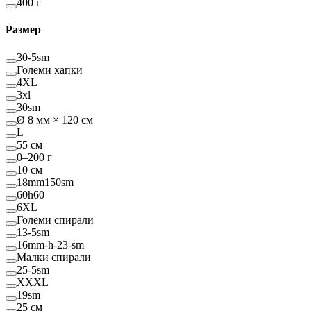
400 г
Размер
30-5sm
Големи хапки
4XL
3xl
30sm
Ø 8 мм × 120 см
L
55 см
0–200 г
10 см
18mm150sm
60h60
6XL
Големи спирали
13-5sm
16mm-h-23-sm
Малки спирали
25-5sm
XXXL
19sm
25 см