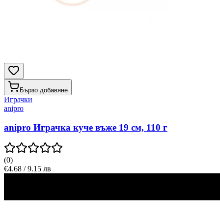
Бързо добавяне
Играчки
anipro
anipro Играчка куче въже 19 см, 110 г
(
0
)
€4.68 / 9.15 лв