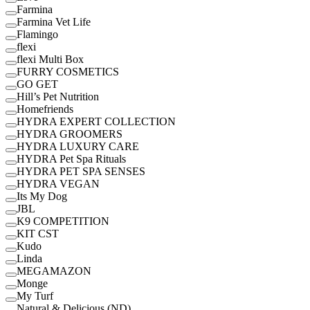
Farmina
Farmina Vet Life
Flamingo
flexi
flexi Multi Box
FURRY COSMETICS
GO GET
Hill’s Pet Nutrition
Homefriends
HYDRA EXPERT COLLECTION
HYDRA GROOMERS
HYDRA LUXURY CARE
HYDRA Pet Spa Rituals
HYDRA PET SPA SENSES
HYDRA VEGAN
Its My Dog
JBL
K9 COMPETITION
KIT CST
Kudo
Linda
MEGAMAZON
Monge
My Turf
Natural & Delicious (ND)