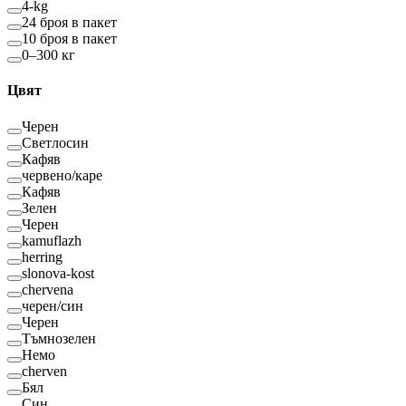
4-kg
24 броя в пакет
10 броя в пакет
0–300 кг
Цвят
Черен
Светлосин
Кафяв
червено/каре
Кафяв
Зелен
Черен
kamuflazh
herring
slonova-kost
chervena
черен/син
Черен
Тъмнозелен
Немо
cherven
Бял
Син