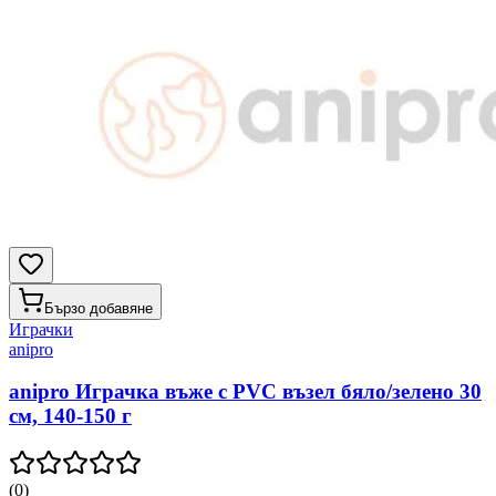
Бързо добавяне
Играчки
anipro
anipro Играчка въже с PVC възел бяло/зелено 30
см, 140-150 г
(
0
)