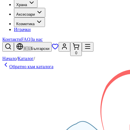
Храна
Аксесоари
Козметика
Играчки
Контакти
FAQ
За нас
🇧🇬
Български
0
Начало
/
Каталог
/
Обратно към каталога