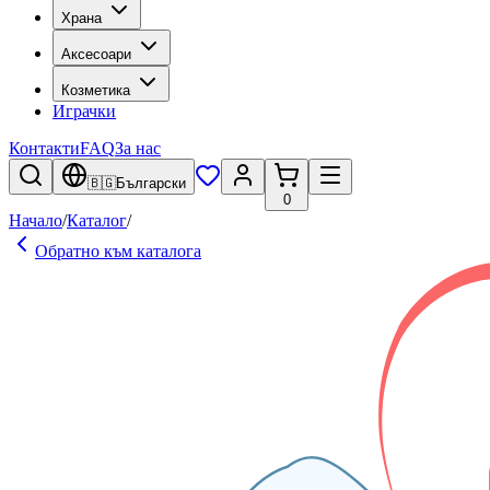
Храна
Аксесоари
Козметика
Играчки
Контакти
FAQ
За нас
🇧🇬
Български
0
Начало
/
Каталог
/
Обратно към каталога