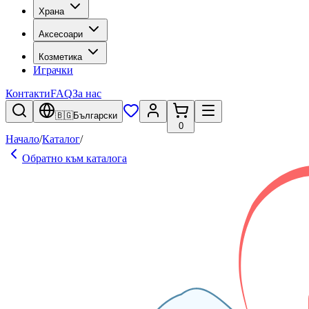
Храна
Аксесоари
Козметика
Играчки
Контакти
FAQ
За нас
🇧🇬
Български
0
Начало
/
Каталог
/
Обратно към каталога