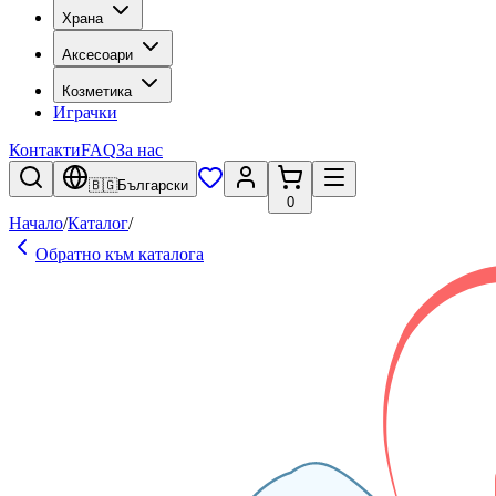
Храна
Аксесоари
Козметика
Играчки
Контакти
FAQ
За нас
🇧🇬
Български
0
Начало
/
Каталог
/
Обратно към каталога