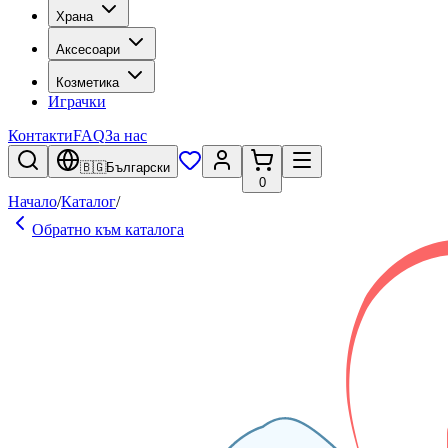
Храна
Аксесоари
Козметика
Играчки
Контакти
FAQ
За нас
🇧🇬
Български
0
Начало
/
Каталог
/
Обратно към каталога