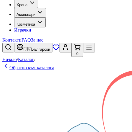
Храна
Аксесоари
Козметика
Играчки
Контакти
FAQ
За нас
🇧🇬
Български
0
Начало
/
Каталог
/
Обратно към каталога