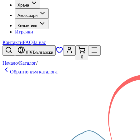
Храна
Аксесоари
Козметика
Играчки
Контакти
FAQ
За нас
🇧🇬
Български
0
Начало
/
Каталог
/
Обратно към каталога