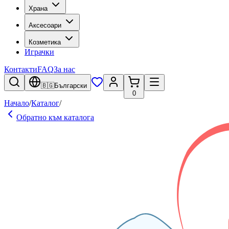
Храна
Аксесоари
Козметика
Играчки
Контакти
FAQ
За нас
🇧🇬
Български
0
Начало
/
Каталог
/
Обратно към каталога