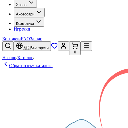
Храна
Аксесоари
Козметика
Играчки
Контакти
FAQ
За нас
🇧🇬
Български
0
Начало
/
Каталог
/
Обратно към каталога