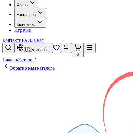
Храна
Аксесоари
Козметика
Играчки
Контакти
FAQ
За нас
🇧🇬
Български
0
Начало
/
Каталог
/
Обратно към каталога