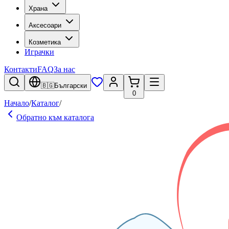
Храна
Аксесоари
Козметика
Играчки
Контакти
FAQ
За нас
🇧🇬
Български
0
Начало
/
Каталог
/
Обратно към каталога