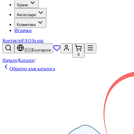
Храна
Аксесоари
Козметика
Играчки
Контакти
FAQ
За нас
🇧🇬
Български
0
Начало
/
Каталог
/
Обратно към каталога