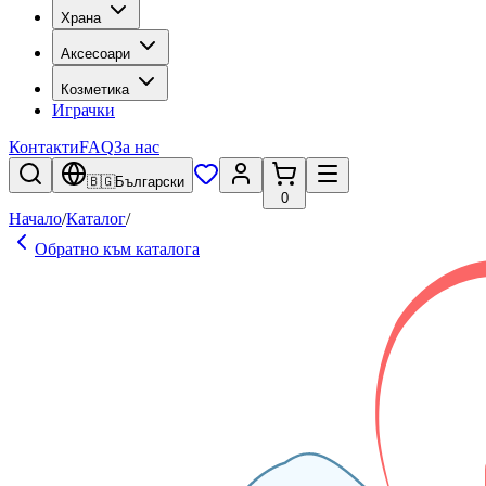
Храна
Аксесоари
Козметика
Играчки
Контакти
FAQ
За нас
🇧🇬
Български
0
Начало
/
Каталог
/
Обратно към каталога