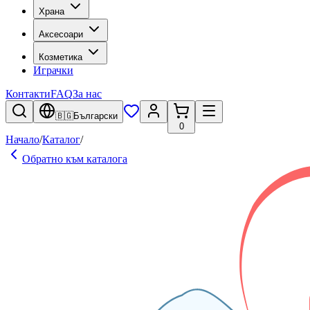
Храна
Аксесоари
Козметика
Играчки
Контакти
FAQ
За нас
🇧🇬
Български
0
Начало
/
Каталог
/
Обратно към каталога