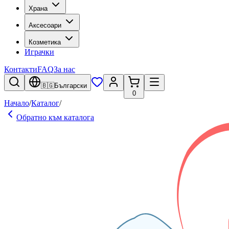
Храна
Аксесоари
Козметика
Играчки
Контакти
FAQ
За нас
🇧🇬
Български
0
Начало
/
Каталог
/
Обратно към каталога