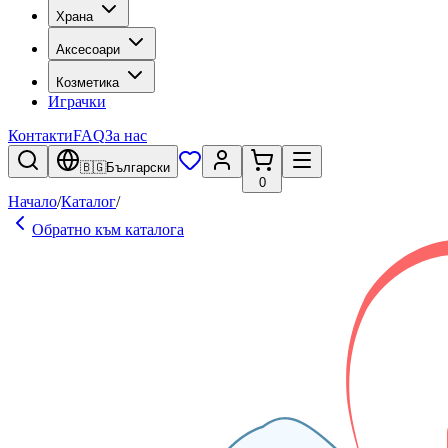
Храна
Аксесоари
Козметика
Играчки
Контакти
FAQ
За нас
🇧🇬
Български
0
Начало
/
Каталог
/
Обратно към каталога