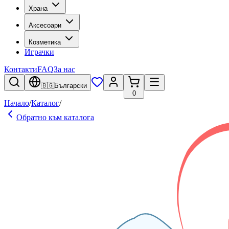
Храна
Аксесоари
Козметика
Играчки
Контакти
FAQ
За нас
🇧🇬
Български
0
Начало
/
Каталог
/
Обратно към каталога