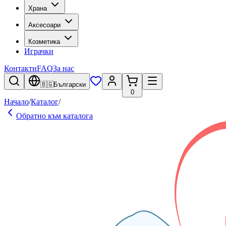
Храна
Аксесоари
Козметика
Играчки
Контакти
FAQ
За нас
🇧🇬
Български
0
Начало
/
Каталог
/
Обратно към каталога