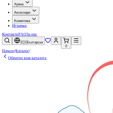
Храна
Аксесоари
Козметика
Играчки
Контакти
FAQ
За нас
🇧🇬
Български
0
Начало
/
Каталог
/
Обратно към каталога