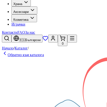
Храна
Аксесоари
Козметика
Играчки
Контакти
FAQ
За нас
🇧🇬
Български
0
Начало
/
Каталог
/
Обратно към каталога