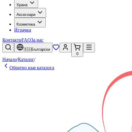
Храна
Аксесоари
Козметика
Играчки
Контакти
FAQ
За нас
🇧🇬
Български
0
Начало
/
Каталог
/
Обратно към каталога