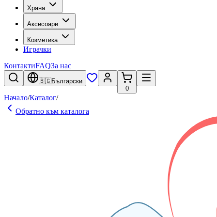
Храна
Аксесоари
Козметика
Играчки
Контакти
FAQ
За нас
🇧🇬
Български
0
Начало
/
Каталог
/
Обратно към каталога