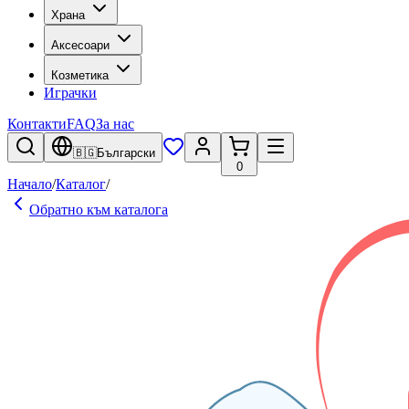
Храна
Аксесоари
Козметика
Играчки
Контакти
FAQ
За нас
🇧🇬
Български
0
Начало
/
Каталог
/
Обратно към каталога