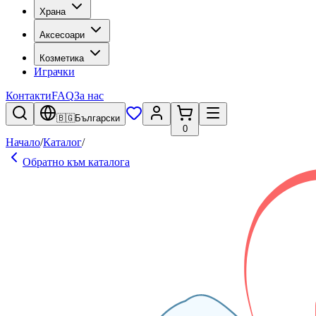
Храна
Аксесоари
Козметика
Играчки
Контакти
FAQ
За нас
🇧🇬
Български
0
Начало
/
Каталог
/
Обратно към каталога