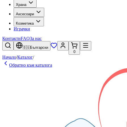
Храна
Аксесоари
Козметика
Играчки
Контакти
FAQ
За нас
🇧🇬
Български
0
Начало
/
Каталог
/
Обратно към каталога