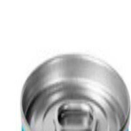
stinal Care Sterilised – Turke
помага храносмилането и здравето.