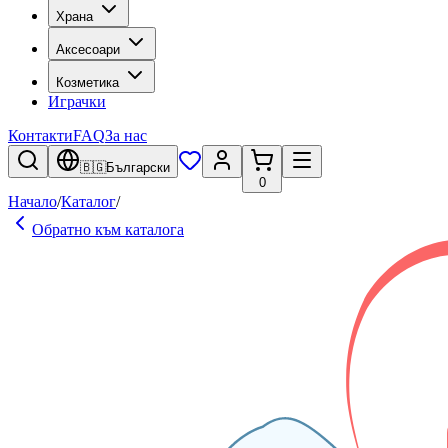
Храна
Аксесоари
Козметика
Играчки
Контакти
FAQ
За нас
🇧🇬
Български
0
Начало
/
Каталог
/
Обратно към каталога