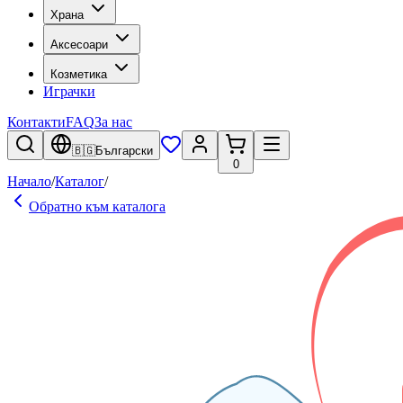
Храна
Аксесоари
Козметика
Играчки
Контакти
FAQ
За нас
🇧🇬
Български
0
Начало
/
Каталог
/
Обратно към каталога