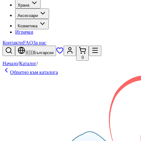
Храна
Аксесоари
Козметика
Играчки
Контакти
FAQ
За нас
🇧🇬
Български
0
Начало
/
Каталог
/
Обратно към каталога