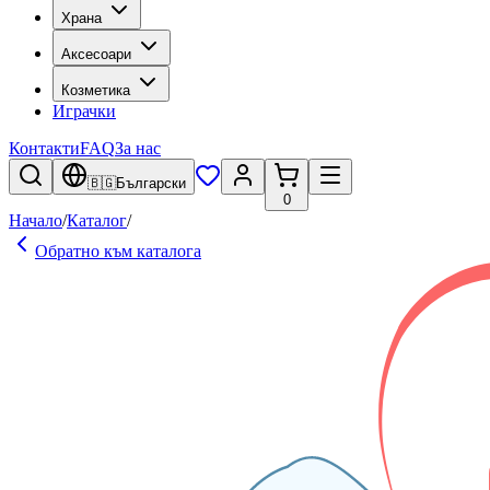
Храна
Аксесоари
Козметика
Играчки
Контакти
FAQ
За нас
🇧🇬
Български
0
Начало
/
Каталог
/
Обратно към каталога