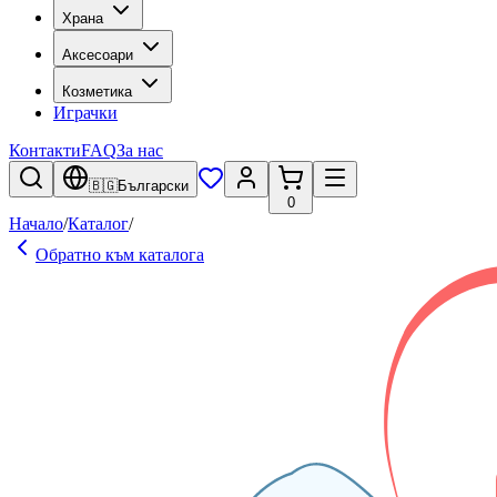
Храна
Аксесоари
Козметика
Играчки
Контакти
FAQ
За нас
🇧🇬
Български
0
Начало
/
Каталог
/
Обратно към каталога