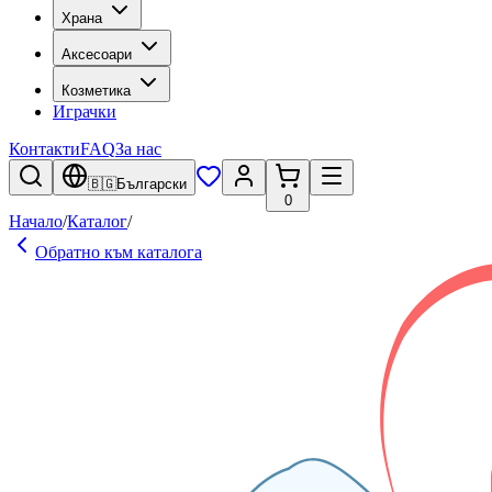
Храна
Аксесоари
Козметика
Играчки
Контакти
FAQ
За нас
🇧🇬
Български
0
Начало
/
Каталог
/
Обратно към каталога