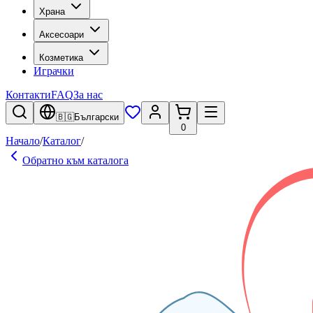
Храна
Аксесоари
Козметика
Играчки
Контакти
FAQ
За нас
🇧🇬
Български
0
Начало
/
Каталог
/
Обратно към каталога