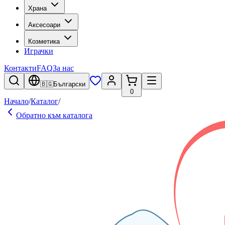
Храна
Аксесоари
Козметика
Играчки
Контакти
FAQ
За нас
🇧🇬
Български
0
Начало
/
Каталог
/
Обратно към каталога