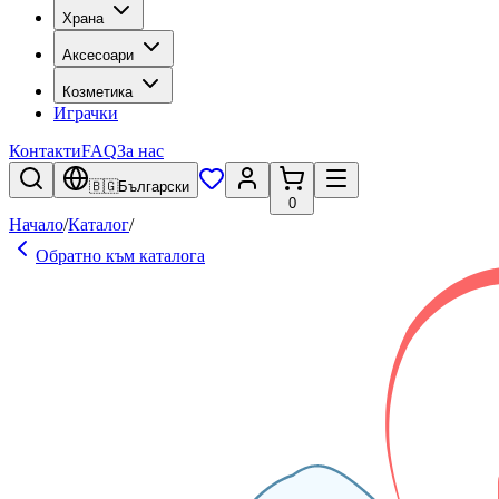
Храна
Аксесоари
Козметика
Играчки
Контакти
FAQ
За нас
🇧🇬
Български
0
Начало
/
Каталог
/
Обратно към каталога