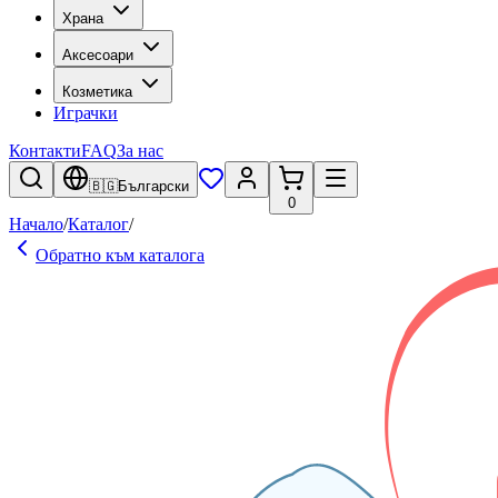
Храна
Аксесоари
Козметика
Играчки
Контакти
FAQ
За нас
🇧🇬
Български
0
Начало
/
Каталог
/
Обратно към каталога