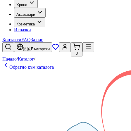
Храна
Аксесоари
Козметика
Играчки
Контакти
FAQ
За нас
🇧🇬
Български
0
Начало
/
Каталог
/
Обратно към каталога