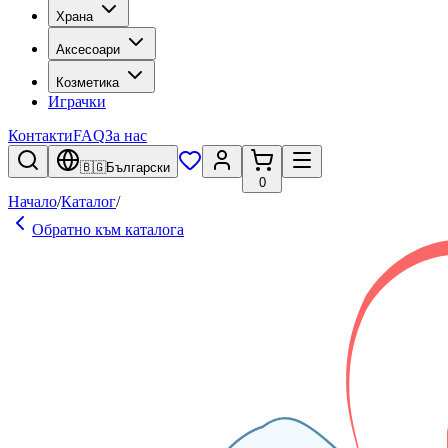
Храна
Аксесоари
Козметика
Играчки
Контакти
FAQ
За нас
🇧🇬
Български
0
Начало
/
Каталог
/
Обратно към каталога