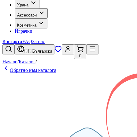
Храна
Аксесоари
Козметика
Играчки
Контакти
FAQ
За нас
🇧🇬
Български
0
Начало
/
Каталог
/
Обратно към каталога