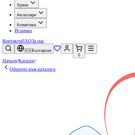
Храна
Аксесоари
Козметика
Играчки
Контакти
FAQ
За нас
🇧🇬
Български
0
Начало
/
Каталог
/
Обратно към каталога