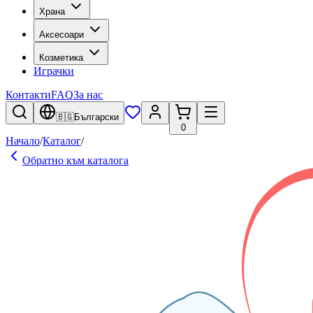
Храна
Аксесоари
Козметика
Играчки
Контакти
FAQ
За нас
🇧🇬
Български
0
Начало
/
Каталог
/
Обратно към каталога