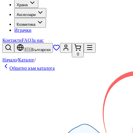
Храна
Аксесоари
Козметика
Играчки
Контакти
FAQ
За нас
🇧🇬
Български
0
Начало
/
Каталог
/
Обратно към каталога