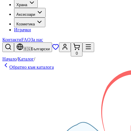
Храна
Аксесоари
Козметика
Играчки
Контакти
FAQ
За нас
🇧🇬
Български
0
Начало
/
Каталог
/
Обратно към каталога