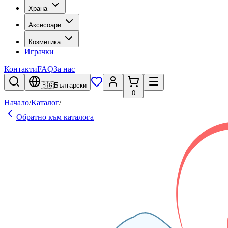
Храна
Аксесоари
Козметика
Играчки
Контакти
FAQ
За нас
🇧🇬
Български
0
Начало
/
Каталог
/
Обратно към каталога