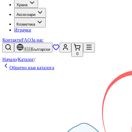
Храна
Аксесоари
Козметика
Играчки
Контакти
FAQ
За нас
🇧🇬
Български
0
Начало
/
Каталог
/
Обратно към каталога