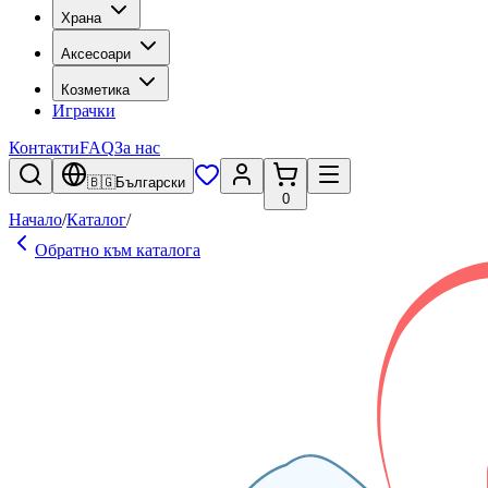
Храна
Аксесоари
Козметика
Играчки
Контакти
FAQ
За нас
🇧🇬
Български
0
Начало
/
Каталог
/
Обратно към каталога