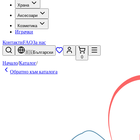
Храна
Аксесоари
Козметика
Играчки
Контакти
FAQ
За нас
🇧🇬
Български
0
Начало
/
Каталог
/
Обратно към каталога